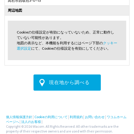
高石市西取石3-17-15
周辺地図
Cookieの仕様設定が有効になっていないため、正常に動作し
ていない可能性があります。
地図の表示など、本機能を利用するにはページ下部の
クッキー
選択設定
にて、Cookieの仕様設定を有効にしてください。
現在地から調べる
個人情報保護方針
│
Cookieの利用について
│
利用規約
│
お問い合わせ
│
ワコムホーム
ページへ
│
法人のお客様
|
Copyright © 2026 Wacom. All Rights Reserved. All other trademarks are the
property of their respective owners and are used with their permission.