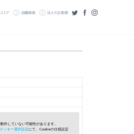
・ダウンロード
ワコムストア
店舗検索
法人のお客様
ツイッター
フェイスブック
Instagram
常に動作していない可能性があります。
クッキー選択設定
にて、Cookieの仕様設定