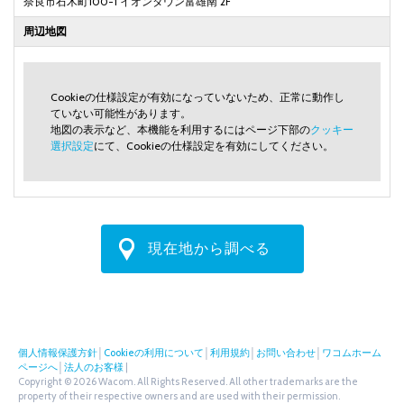
奈良市石木町100-1 イオンタウン富雄南 2F
周辺地図
Cookieの仕様設定が有効になっていないため、正常に動作し
ていない可能性があります。
地図の表示など、本機能を利用するにはページ下部の
クッキー
選択設定
にて、Cookieの仕様設定を有効にしてください。
現在地から調べる
個人情報保護方針
│
Cookieの利用について
│
利用規約
│
お問い合わせ
│
ワコムホーム
ページへ
│
法人のお客様
|
Copyright © 2026 Wacom. All Rights Reserved. All other trademarks are the
property of their respective owners and are used with their permission.