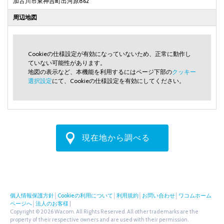
加古川市東神吉町出河原862
周辺地図
Cookieの仕様設定が有効になっていないため、正常に動作し
ていない可能性があります。
地図の表示など、本機能を利用するにはページ下部の
クッキー
選択設定
にて、Cookieの仕様設定を有効にしてください。
現在地から調べる
個人情報保護方針
│
Cookieの利用について
│
利用規約
│
お問い合わせ
│
ワコムホーム
ページへ
│
法人のお客様
|
Copyright © 2026 Wacom. All Rights Reserved. All other trademarks are the
property of their respective owners and are used with their permission.