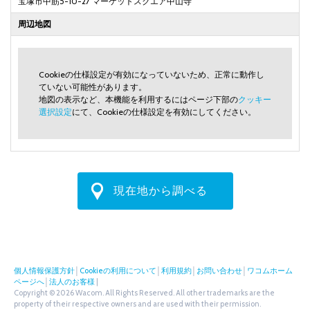
宝塚市中筋5-10-27 マーケットスクエア中山寺
周辺地図
Cookieの仕様設定が有効になっていないため、正常に動作し
ていない可能性があります。
地図の表示など、本機能を利用するにはページ下部の
クッキー
選択設定
にて、Cookieの仕様設定を有効にしてください。
現在地から調べる
個人情報保護方針
│
Cookieの利用について
│
利用規約
│
お問い合わせ
│
ワコムホーム
ページへ
│
法人のお客様
|
Copyright © 2026 Wacom. All Rights Reserved. All other trademarks are the
property of their respective owners and are used with their permission.