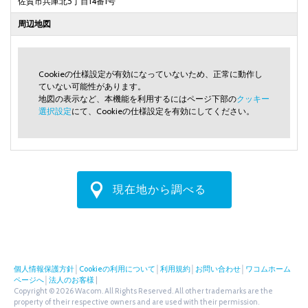
佐賀市兵庫北5丁目14番1号
周辺地図
Cookieの仕様設定が有効になっていないため、正常に動作し
ていない可能性があります。
地図の表示など、本機能を利用するにはページ下部の
クッキー
選択設定
にて、Cookieの仕様設定を有効にしてください。
現在地から調べる
個人情報保護方針
│
Cookieの利用について
│
利用規約
│
お問い合わせ
│
ワコムホーム
ページへ
│
法人のお客様
|
Copyright © 2026 Wacom. All Rights Reserved. All other trademarks are the
property of their respective owners and are used with their permission.