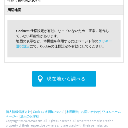
生駒市東生駒2-207-11
周辺地図
Cookieの仕様設定が有効になっていないため、正常に動作し
ていない可能性があります。
地図の表示など、本機能を利用するにはページ下部の
クッキー
選択設定
にて、Cookieの仕様設定を有効にしてください。
現在地から調べる
個人情報保護方針
│
Cookieの利用について
│
利用規約
│
お問い合わせ
│
ワコムホーム
ページへ
│
法人のお客様
|
Copyright © 2026 Wacom. All Rights Reserved. All other trademarks are the
property of their respective owners and are used with their permission.