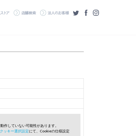
・ダウンロード
ワコムストア
店舗検索
法人のお客様
ツイッター
フェイスブック
Instagram
常に動作していない可能性があります。
クッキー選択設定
にて、Cookieの仕様設定