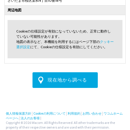
さいたま市桜区栄和4丁目10番18号
周辺地図
Cookieの仕様設定が有効になっていないため、正常に動作し
ていない可能性があります。
地図の表示など、本機能を利用するにはページ下部の
クッキー
選択設定
にて、Cookieの仕様設定を有効にしてください。
現在地から調べる
個人情報保護方針
│
Cookieの利用について
│
利用規約
│
お問い合わせ
│
ワコムホーム
ページへ
│
法人のお客様
|
Copyright © 2026 Wacom. All Rights Reserved. All other trademarks are the
property of their respective owners and are used with their permission.