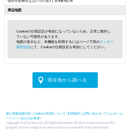
仙台市若林区なないろの里3丁目4番地の8
周辺地図
Cookieの仕様設定が有効になっていないため、正常に動作し
ていない可能性があります。
地図の表示など、本機能を利用するにはページ下部の
クッキー
選択設定
にて、Cookieの仕様設定を有効にしてください。
現在地から調べる
個人情報保護方針
│
Cookieの利用について
│
利用規約
│
お問い合わせ
│
ワコムホーム
ページへ
│
法人のお客様
|
Copyright © 2026 Wacom. All Rights Reserved. All other trademarks are the
property of their respective owners and are used with their permission.