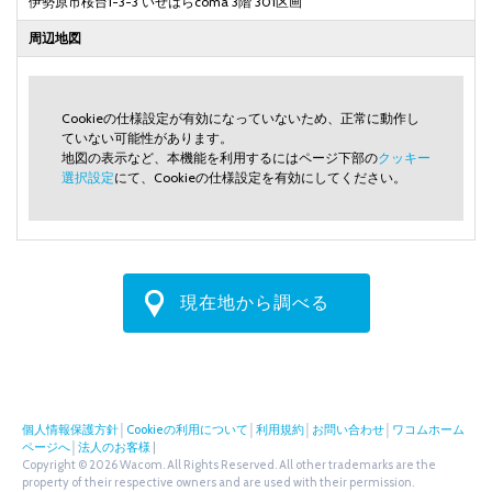
伊勢原市桜台1-3-3 いせはらcoma 3階 301区画
周辺地図
Cookieの仕様設定が有効になっていないため、正常に動作し
ていない可能性があります。
地図の表示など、本機能を利用するにはページ下部の
クッキー
選択設定
にて、Cookieの仕様設定を有効にしてください。
現在地から調べる
個人情報保護方針
│
Cookieの利用について
│
利用規約
│
お問い合わせ
│
ワコムホーム
ページへ
│
法人のお客様
|
Copyright © 2026 Wacom. All Rights Reserved. All other trademarks are the
property of their respective owners and are used with their permission.