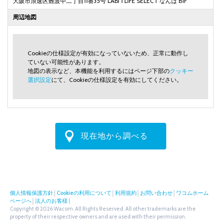
大阪市浪速区難波中二丁目11番35号 LABI 1 LIFE SELECT なんば B1F
周辺地図
Cookieの仕様設定が有効になっていないため、正常に動作し
ていない可能性があります。
地図の表示など、本機能を利用するにはページ下部の
クッキー
選択設定
にて、Cookieの仕様設定を有効にしてください。
現在地から調べる
個人情報保護方針
│
Cookieの利用について
│
利用規約
│
お問い合わせ
│
ワコムホーム
ページへ
│
法人のお客様
|
Copyright © 2026 Wacom. All Rights Reserved. All other trademarks are the
property of their respective owners and are used with their permission.