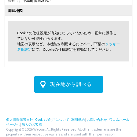
長野市川中島町御厨2390-1
周辺地図
Cookieの仕様設定が有効になっていないため、正常に動作し
ていない可能性があります。
地図の表示など、本機能を利用するにはページ下部の
クッキー
選択設定
にて、Cookieの仕様設定を有効にしてください。
現在地から調べる
個人情報保護方針
│
Cookieの利用について
│
利用規約
│
お問い合わせ
│
ワコムホーム
ページへ
│
法人のお客様
|
Copyright © 2026 Wacom. All Rights Reserved. All other trademarks are the
property of their respective owners and are used with their permission.