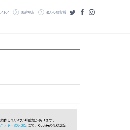
・ダウンロード
ワコムストア
店舗検索
法人のお客様
ツイッター
フェイスブック
Instagram
常に動作していない可能性があります。
クッキー選択設定
にて、Cookieの仕様設定