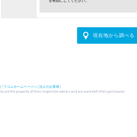
を有効にしてください。
現在地から調べる
せ
│
ワコムホームページへ
│
法人のお客様
|
s are the property of their respective owners and are used with their permission.