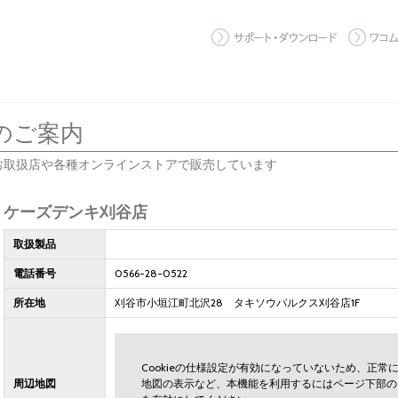
サポート
のご案内
お取扱店や各種オンラインストアで販売しています
ケーズデンキ刈谷店
取扱製品
電話番号
0566-28-0522
所在地
刈谷市小垣江町北沢28 タキソウパルクス刈谷店1F
Cookieの仕様設定が有効になっていないため、正
周辺地図
地図の表示など、本機能を利用するにはページ下部の