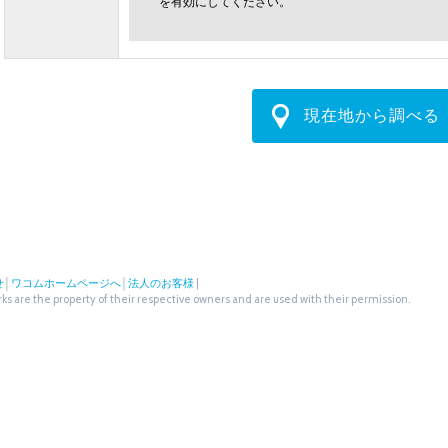
を有効にしてください。
現在地から調べる
せ
│
ワコムホームページへ
│
法人のお客様
|
s are the property of their respective owners and are used with their permission.