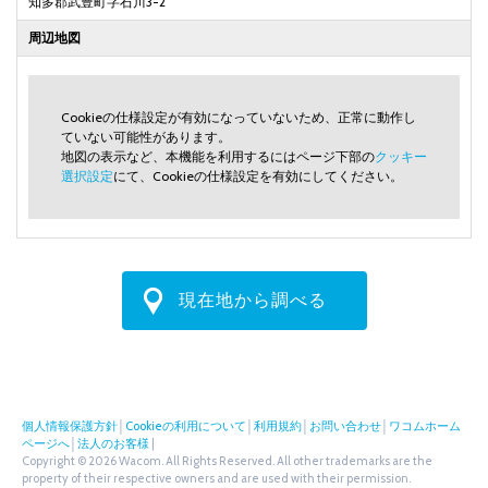
知多郡武豊町字石川3-2
周辺地図
Cookieの仕様設定が有効になっていないため、正常に動作し
ていない可能性があります。
地図の表示など、本機能を利用するにはページ下部の
クッキー
選択設定
にて、Cookieの仕様設定を有効にしてください。
現在地から調べる
個人情報保護方針
│
Cookieの利用について
│
利用規約
│
お問い合わせ
│
ワコムホーム
ページへ
│
法人のお客様
|
Copyright © 2026 Wacom. All Rights Reserved. All other trademarks are the
property of their respective owners and are used with their permission.