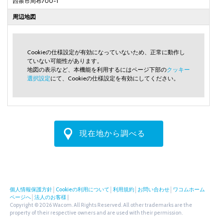
西条市周布700-1
周辺地図
Cookieの仕様設定が有効になっていないため、正常に動作し
ていない可能性があります。
地図の表示など、本機能を利用するにはページ下部の
クッキー
選択設定
にて、Cookieの仕様設定を有効にしてください。
現在地から調べる
個人情報保護方針
│
Cookieの利用について
│
利用規約
│
お問い合わせ
│
ワコムホーム
ページへ
│
法人のお客様
|
Copyright © 2026 Wacom. All Rights Reserved. All other trademarks are the
property of their respective owners and are used with their permission.