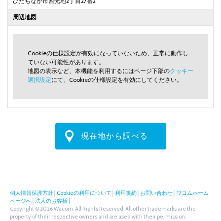
ひたちなか市西光地2丁目27番2
周辺地図
Cookieの仕様設定が有効になっていないため、正常に動作し
ていない可能性があります。
地図の表示など、本機能を利用するにはページ下部の
クッキー
選択設定
にて、Cookieの仕様設定を有効にしてください。
現在地から調べる
個人情報保護方針
│
Cookieの利用について
│
利用規約
│
お問い合わせ
│
ワコムホーム
ページへ
│
法人のお客様
|
Copyright © 2026 Wacom. All Rights Reserved. All other trademarks are the
property of their respective owners and are used with their permission.