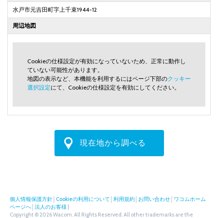
水戸市元吉田町字上千束1944-12
周辺地図
Cookieの仕様設定が有効になっていないため、正常に動作し
ていない可能性があります。
地図の表示など、本機能を利用するにはページ下部の
クッキー
選択設定
にて、Cookieの仕様設定を有効にしてください。
現在地から調べる
個人情報保護方針
│
Cookieの利用について
│
利用規約
│
お問い合わせ
│
ワコムホーム
ページへ
│
法人のお客様
|
Copyright © 2026 Wacom. All Rights Reserved. All other trademarks are the