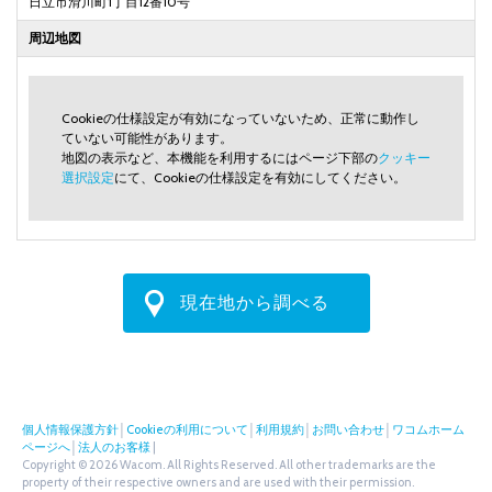
日立市滑川町1丁目12番10号
周辺地図
Cookieの仕様設定が有効になっていないため、正常に動作し
ていない可能性があります。
地図の表示など、本機能を利用するにはページ下部の
クッキー
選択設定
にて、Cookieの仕様設定を有効にしてください。
現在地から調べる
個人情報保護方針
│
Cookieの利用について
│
利用規約
│
お問い合わせ
│
ワコムホーム
ページへ
│
法人のお客様
|
Copyright © 2026 Wacom. All Rights Reserved. All other trademarks are the
property of their respective owners and are used with their permission.