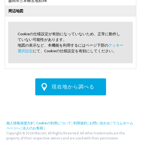
盛岡市三本柳五地割58
周辺地図
Cookieの仕様設定が有効になっていないため、正常に動作し
ていない可能性があります。
地図の表示など、本機能を利用するにはページ下部の
クッキー
選択設定
にて、Cookieの仕様設定を有効にしてください。
現在地から調べる
個人情報保護方針
│
Cookieの利用について
│
利用規約
│
お問い合わせ
│
ワコムホーム
ページへ
│
法人のお客様
|
Copyright © 2026 Wacom. All Rights Reserved. All other trademarks are the
property of their respective owners and are used with their permission.