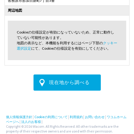
各務原市那加日新町7丁目5番
周辺地図
Cookieの仕様設定が有効になっていないため、正常に動作し
ていない可能性があります。
地図の表示など、本機能を利用するにはページ下部の
クッキー
選択設定
にて、Cookieの仕様設定を有効にしてください。
現在地から調べる
個人情報保護方針
│
Cookieの利用について
│
利用規約
│
お問い合わせ
│
ワコムホーム
ページへ
│
法人のお客様
|
Copyright © 2026 Wacom. All Rights Reserved. All other trademarks are the
property of their respective owners and are used with their permission.