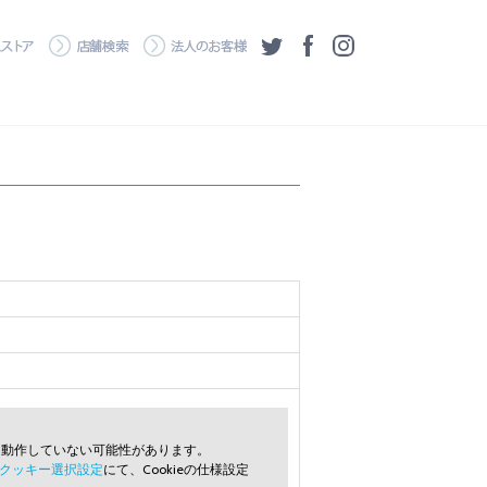
・ダウンロード
ワコムストア
店舗検索
法人のお客様
ツイッター
フェイスブック
Instagram
常に動作していない可能性があります。
クッキー選択設定
にて、Cookieの仕様設定