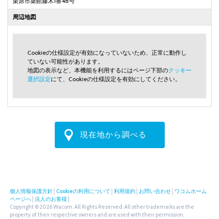
栗原市築館藤木1番48号
周辺地図
Cookieの仕様設定が有効になっていないため、正常に動作し
ていない可能性があります。
地図の表示など、本機能を利用するにはページ下部の
クッキー
選択設定
にて、Cookieの仕様設定を有効にしてください。
現在地から調べる
個人情報保護方針
│
Cookieの利用について
│
利用規約
│
お問い合わせ
│
ワコムホーム
ページへ
│
法人のお客様
|
Copyright © 2026 Wacom. All Rights Reserved. All other trademarks are the
property of their respective owners and are used with their permission.