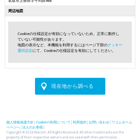
名取市上余田字千刈田466
周辺地図
Cookieの仕様設定が有効になっていないため、正常に動作し
ていない可能性があります。
地図の表示など、本機能を利用するにはページ下部の
クッキー
選択設定
にて、Cookieの仕様設定を有効にしてください。
現在地から調べる
個人情報保護方針
│
Cookieの利用について
│
利用規約
│
お問い合わせ
│
ワコムホーム
ページへ
│
法人のお客様
|
Copyright © 2026 Wacom. All Rights Reserved. All other trademarks are the
property of their respective owners and are used with their permission.