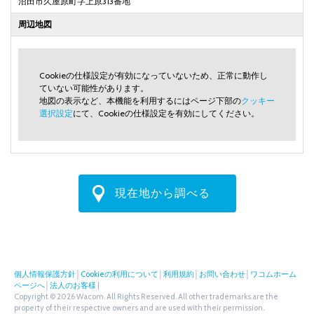
沼田市久屋原町字上原313番地
周辺地図
Cookieの仕様設定が有効になっていないため、正常に動作し
ていない可能性があります。
地図の表示など、本機能を利用するにはページ下部の
クッキー
選択設定
にて、Cookieの仕様設定を有効にしてください。
現在地から調べる
個人情報保護方針
│
Cookieの利用について
│
利用規約
│
お問い合わせ
│
ワコムホーム
ページへ
│
法人のお客様
|
Copyright © 2026 Wacom. All Rights Reserved. All other trademarks are the
property of their respective owners and are used with their permission.