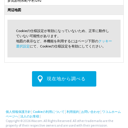
多気郡明和町中村1292
周辺地図
Cookieの仕様設定が有効になっていないため、正常に動作し
ていない可能性があります。
地図の表示など、本機能を利用するにはページ下部の
クッキー
選択設定
にて、Cookieの仕様設定を有効にしてください。
現在地から調べる
個人情報保護方針
│
Cookieの利用について
│
利用規約
│
お問い合わせ
│
ワコムホーム
ページへ
│
法人のお客様
|
Copyright © 2026 Wacom. All Rights Reserved. All other trademarks are the
property of their respective owners and are used with their permission.