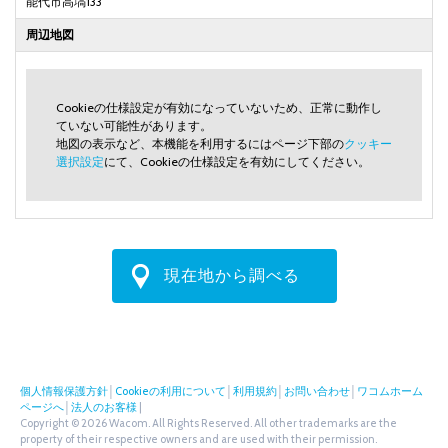
能代市高塙133
周辺地図
Cookieの仕様設定が有効になっていないため、正常に動作し
ていない可能性があります。
地図の表示など、本機能を利用するにはページ下部の
クッキー
選択設定
にて、Cookieの仕様設定を有効にしてください。
現在地から調べる
個人情報保護方針
│
Cookieの利用について
│
利用規約
│
お問い合わせ
│
ワコムホーム
ページへ
│
法人のお客様
|
Copyright © 2026 Wacom. All Rights Reserved. All other trademarks are the
property of their respective owners and are used with their permission.