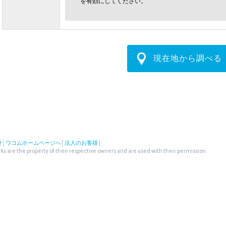
を有効にしてください。
現在地から調べる
せ
│
ワコムホームページへ
│
法人のお客様
|
s are the property of their respective owners and are used with their permission.