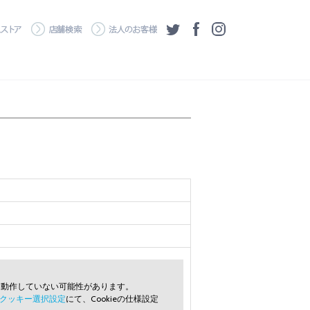
・ダウンロード
ワコムストア
店舗検索
法人のお客様
ツイッター
フェイスブック
Instagram
常に動作していない可能性があります。
クッキー選択設定
にて、Cookieの仕様設定