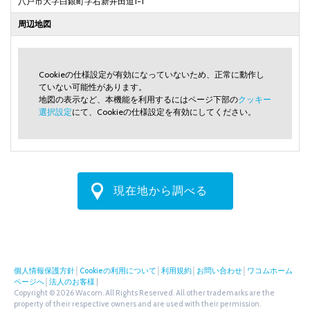
八戸市大字白銀町字右新井田道1-1
周辺地図
Cookieの仕様設定が有効になっていないため、正常に動作し
ていない可能性があります。
地図の表示など、本機能を利用するにはページ下部の
クッキー
選択設定
にて、Cookieの仕様設定を有効にしてください。
現在地から調べる
個人情報保護方針
│
Cookieの利用について
│
利用規約
│
お問い合わせ
│
ワコムホーム
ページへ
│
法人のお客様
|
Copyright © 2026 Wacom. All Rights Reserved. All other trademarks are the
property of their respective owners and are used with their permission.