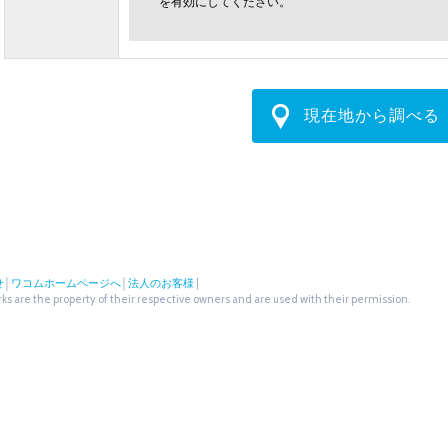
を有効にしてください。
現在地から調べる
せ
│
ワコムホームページへ
│
法人のお客様
|
s are the property of their respective owners and are used with their permission.