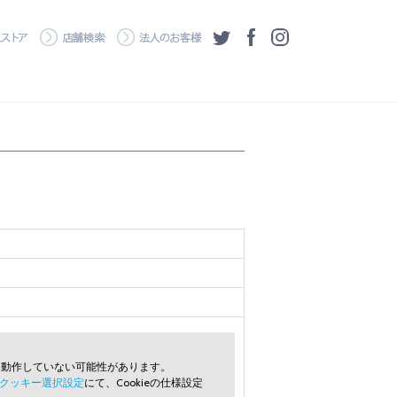
・ダウンロード
ワコムストア
店舗検索
法人のお客様
ツイッター
フェイスブック
Instagram
常に動作していない可能性があります。
クッキー選択設定
にて、Cookieの仕様設定