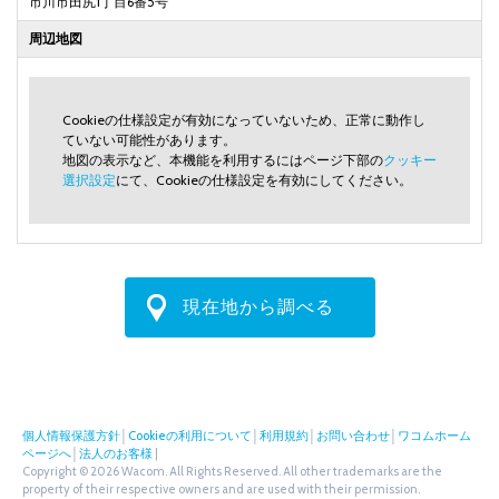
市川市田尻1丁目6番5号
周辺地図
Cookieの仕様設定が有効になっていないため、正常に動作し
ていない可能性があります。
地図の表示など、本機能を利用するにはページ下部の
クッキー
選択設定
にて、Cookieの仕様設定を有効にしてください。
現在地から調べる
個人情報保護方針
│
Cookieの利用について
│
利用規約
│
お問い合わせ
│
ワコムホーム
ページへ
│
法人のお客様
|
Copyright © 2026 Wacom. All Rights Reserved. All other trademarks are the
property of their respective owners and are used with their permission.