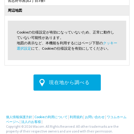
習志野市茜浜2丁目5番1
周辺地図
Cookieの仕様設定が有効になっていないため、正常に動作し
ていない可能性があります。
地図の表示など、本機能を利用するにはページ下部の
クッキー
選択設定
にて、Cookieの仕様設定を有効にしてください。
現在地から調べる
個人情報保護方針
│
Cookieの利用について
│
利用規約
│
お問い合わせ
│
ワコムホーム
ページへ
│
法人のお客様
|
Copyright © 2026 Wacom. All Rights Reserved. All other trademarks are the
property of their respective owners and are used with their permission.