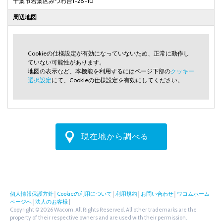
千葉市若葉区みつわ台1-28-10
周辺地図
Cookieの仕様設定が有効になっていないため、正常に動作し
ていない可能性があります。
地図の表示など、本機能を利用するにはページ下部の
クッキー
選択設定
にて、Cookieの仕様設定を有効にしてください。
現在地から調べる
個人情報保護方針
│
Cookieの利用について
│
利用規約
│
お問い合わせ
│
ワコムホーム
ページへ
│
法人のお客様
|
Copyright © 2026 Wacom. All Rights Reserved. All other trademarks are the
property of their respective owners and are used with their permission.