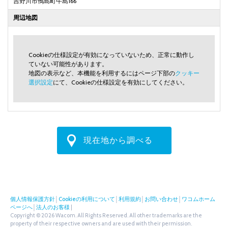
吉野川市鴨島町牛島166
周辺地図
Cookieの仕様設定が有効になっていないため、正常に動作し
ていない可能性があります。
地図の表示など、本機能を利用するにはページ下部の
クッキー
選択設定
にて、Cookieの仕様設定を有効にしてください。
現在地から調べる
個人情報保護方針
│
Cookieの利用について
│
利用規約
│
お問い合わせ
│
ワコムホーム
ページへ
│
法人のお客様
|
Copyright © 2026 Wacom. All Rights Reserved. All other trademarks are the
property of their respective owners and are used with their permission.