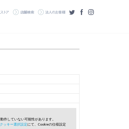
・ダウンロード
ワコムストア
店舗検索
法人のお客様
ツイッター
フェイスブック
Instagram
常に動作していない可能性があります。
クッキー選択設定
にて、Cookieの仕様設定