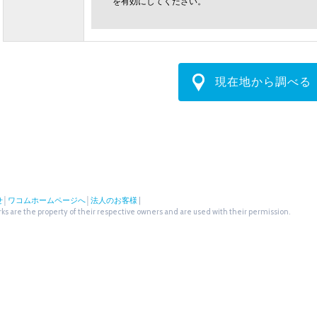
を有効にしてください。
現在地から調べる
せ
│
ワコムホームページへ
│
法人のお客様
|
s are the property of their respective owners and are used with their permission.