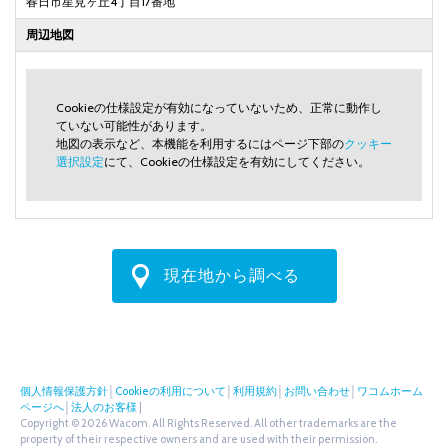
春日市星見ヶ丘4丁目17番地
周辺地図
Cookieの仕様設定が有効になっていないため、正常に動作し
ていない可能性があります。
地図の表示など、本機能を利用するにはページ下部の
クッキー
選択設定
にて、Cookieの仕様設定を有効にしてください。
現在地から調べる
個人情報保護方針
│
Cookieの利用について
│
利用規約
│
お問い合わせ
│
ワコムホーム
ページへ
│
法人のお客様
|
Copyright © 2026 Wacom. All Rights Reserved. All other trademarks are the
property of their respective owners and are used with their permission.