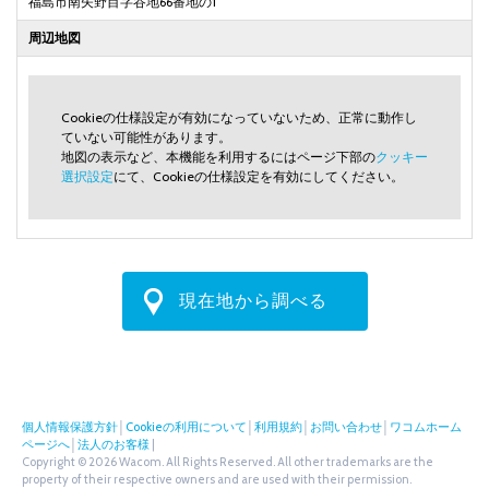
福島市南矢野目字谷地66番地の1
周辺地図
Cookieの仕様設定が有効になっていないため、正常に動作し
ていない可能性があります。
地図の表示など、本機能を利用するにはページ下部の
クッキー
選択設定
にて、Cookieの仕様設定を有効にしてください。
現在地から調べる
個人情報保護方針
│
Cookieの利用について
│
利用規約
│
お問い合わせ
│
ワコムホーム
ページへ
│
法人のお客様
|
Copyright © 2026 Wacom. All Rights Reserved. All other trademarks are the
property of their respective owners and are used with their permission.