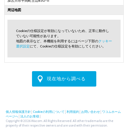
加古川市平岡町土山850-11
周辺地図
Cookieの仕様設定が有効になっていないため、正常に動作し
ていない可能性があります。
地図の表示など、本機能を利用するにはページ下部の
クッキー
選択設定
にて、Cookieの仕様設定を有効にしてください。
現在地から調べる
個人情報保護方針
│
Cookieの利用について
│
利用規約
│
お問い合わせ
│
ワコムホーム
ページへ
│
法人のお客様
|
Copyright © 2026 Wacom. All Rights Reserved. All other trademarks are the
property of their respective owners and are used with their permission.