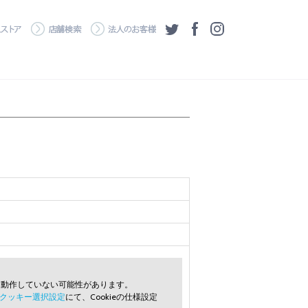
・ダウンロード
ワコムストア
店舗検索
法人のお客様
ツイッター
フェイスブック
Instagram
常に動作していない可能性があります。
クッキー選択設定
にて、Cookieの仕様設定