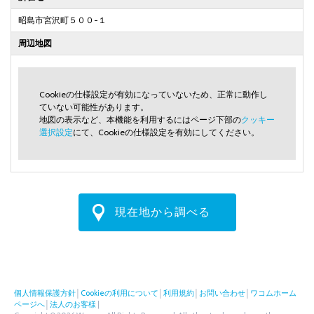
昭島市宮沢町５００-１
周辺地図
Cookieの仕様設定が有効になっていないため、正常に動作し
ていない可能性があります。
地図の表示など、本機能を利用するにはページ下部の
クッキー
選択設定
にて、Cookieの仕様設定を有効にしてください。
現在地から調べる
個人情報保護方針
│
Cookieの利用について
│
利用規約
│
お問い合わせ
│
ワコムホーム
ページへ
│
法人のお客様
|