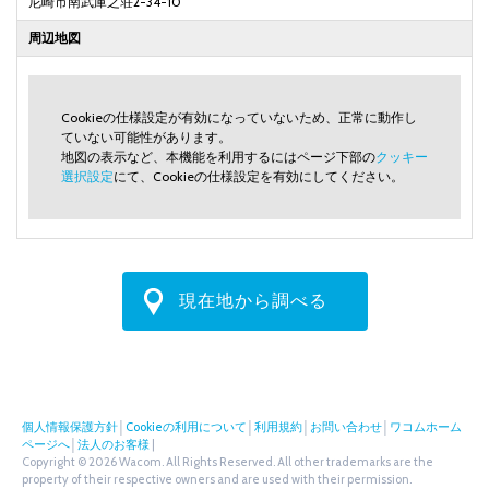
尼崎市南武庫之荘2-34-10
周辺地図
Cookieの仕様設定が有効になっていないため、正常に動作し
ていない可能性があります。
地図の表示など、本機能を利用するにはページ下部の
クッキー
選択設定
にて、Cookieの仕様設定を有効にしてください。
現在地から調べる
個人情報保護方針
│
Cookieの利用について
│
利用規約
│
お問い合わせ
│
ワコムホーム
ページへ
│
法人のお客様
|
Copyright © 2026 Wacom. All Rights Reserved. All other trademarks are the
property of their respective owners and are used with their permission.