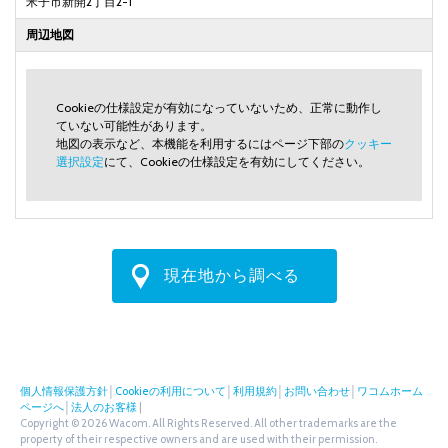
米子市新開2丁目2-1
周辺地図
Cookieの仕様設定が有効になっていないため、正常に動作し
ていない可能性があります。
地図の表示など、本機能を利用するにはページ下部の
クッキー
選択設定
にて、Cookieの仕様設定を有効にしてください。
現在地から調べる
個人情報保護方針
│
Cookieの利用について
│
利用規約
│
お問い合わせ
│
ワコムホーム
ページへ
│
法人のお客様
|
Copyright © 2026 Wacom. All Rights Reserved. All other trademarks are the
property of their respective owners and are used with their permission.