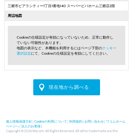
三郷市ピアラシティー1丁目1番地140 スーパービバホーム三郷店2階
周辺地図
Cookieの仕様設定が有効になっていないため、正常に動作し
ていない可能性があります。
地図の表示など、本機能を利用するにはページ下部の
クッキー
選択設定
にて、Cookieの仕様設定を有効にしてください。
現在地から調べる
個人情報保護方針
│
Cookieの利用について
│
利用規約
│
お問い合わせ
│
ワコムホーム
ページへ
│
法人のお客様
|
Copyright © 2026 Wacom. All Rights Reserved. All other trademarks are the