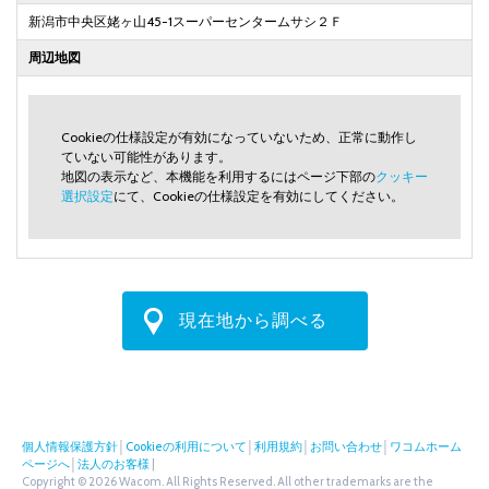
新潟市中央区姥ヶ山45-1スーパーセンタームサシ２Ｆ
周辺地図
Cookieの仕様設定が有効になっていないため、正常に動作し
ていない可能性があります。
地図の表示など、本機能を利用するにはページ下部の
クッキー
選択設定
にて、Cookieの仕様設定を有効にしてください。
現在地から調べる
個人情報保護方針
│
Cookieの利用について
│
利用規約
│
お問い合わせ
│
ワコムホーム
ページへ
│
法人のお客様
|
Copyright © 2026 Wacom. All Rights Reserved. All other trademarks are the