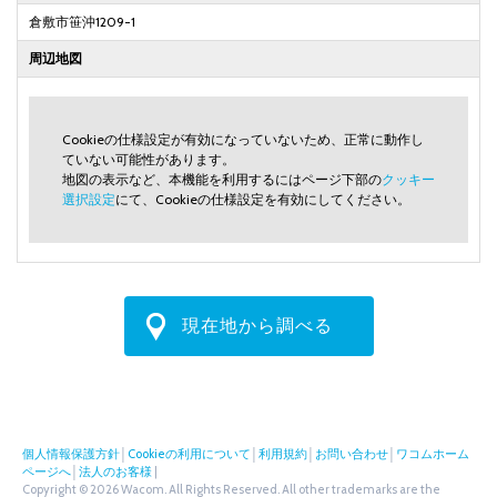
倉敷市笹沖1209-1
周辺地図
Cookieの仕様設定が有効になっていないため、正常に動作し
ていない可能性があります。
地図の表示など、本機能を利用するにはページ下部の
クッキー
選択設定
にて、Cookieの仕様設定を有効にしてください。
現在地から調べる
個人情報保護方針
│
Cookieの利用について
│
利用規約
│
お問い合わせ
│
ワコムホーム
ページへ
│
法人のお客様
|
Copyright © 2026 Wacom. All Rights Reserved. All other trademarks are the