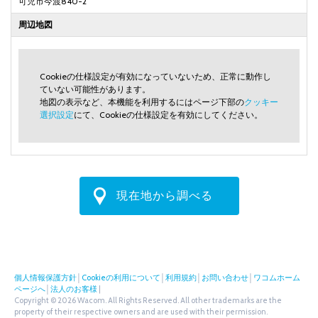
可児市今渡840-2
周辺地図
Cookieの仕様設定が有効になっていないため、正常に動作し
ていない可能性があります。
地図の表示など、本機能を利用するにはページ下部の
クッキー
選択設定
にて、Cookieの仕様設定を有効にしてください。
現在地から調べる
個人情報保護方針
│
Cookieの利用について
│
利用規約
│
お問い合わせ
│
ワコムホーム
ページへ
│
法人のお客様
|
Copyright © 2026 Wacom. All Rights Reserved. All other trademarks are the
property of their respective owners and are used with their permission.