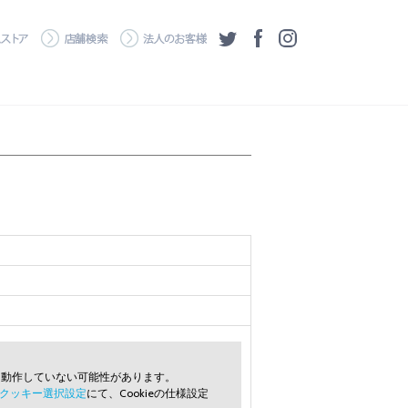
・ダウンロード
ワコムストア
店舗検索
法人のお客様
ツイッター
フェイスブック
Instagram
常に動作していない可能性があります。
クッキー選択設定
にて、Cookieの仕様設定