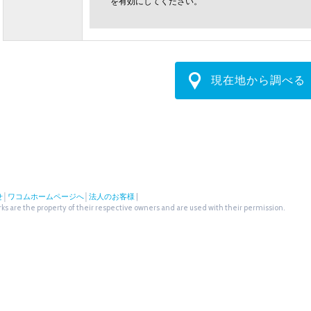
を有効にしてください。
現在地から調べる
せ
│
ワコムホームページへ
│
法人のお客様
|
s are the property of their respective owners and are used with their permission.