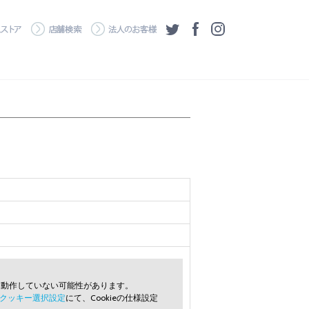
・ダウンロード
ワコムストア
店舗検索
法人のお客様
ツイッター
フェイスブック
Instagram
常に動作していない可能性があります。
クッキー選択設定
にて、Cookieの仕様設定