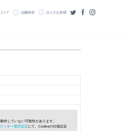
・ダウンロード
ワコムストア
店舗検索
法人のお客様
ツイッター
フェイスブック
Instagram
常に動作していない可能性があります。
クッキー選択設定
にて、Cookieの仕様設定