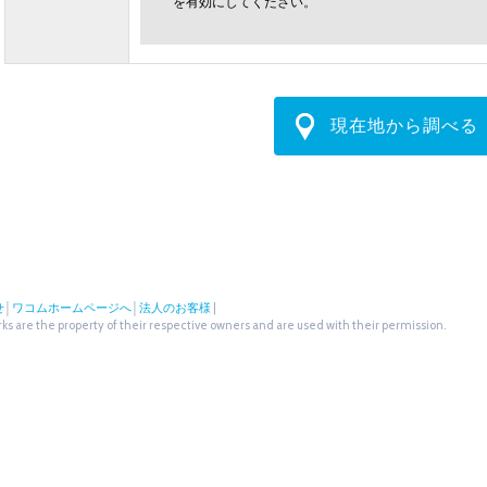
を有効にしてください。
現在地から調べる
せ
│
ワコムホームページへ
│
法人のお客様
|
s are the property of their respective owners and are used with their permission.